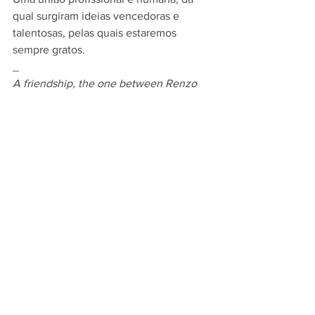
qual surgiram ideias vencedoras e 
talentosas, pelas quais estaremos 
sempre gratos.
_
A friendship, the one between Renzo 
Fornari and Franco Maria Ricci, that 
lasted a whole life, and it still perdures 
in their faith path.
A professional and human union, from 
where successful and talented ideas 
emerged, and for which we will always 
be grateful for.