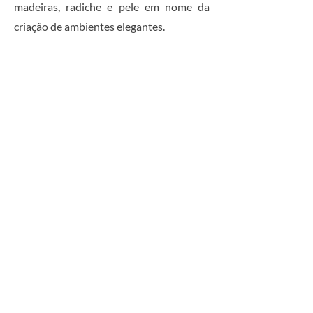
madeiras, radiche e pele em nome da
criação de ambientes elegantes.
Villa Giulia
A Villa Giulia exalta o vidro cintilante
lacado de alto-brilho, lapidado em forma
de diamante, que inunda a cozinha de
brilho e luz. O vidro agradável ao tacto,