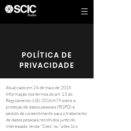
POLÍTICA DE
PRIVACIDADE
Atualizado em 24 de maio de 2018
Informação nos termos do art. 13 do
Regulamento (UE) 2016/679 sobre a
proteção de dados pessoais (RGPD) e
pedido de consentimento para o tratamento
de dados pessoais recolhidos junto do
interessado. lenda "Sites" ou "sites Scic