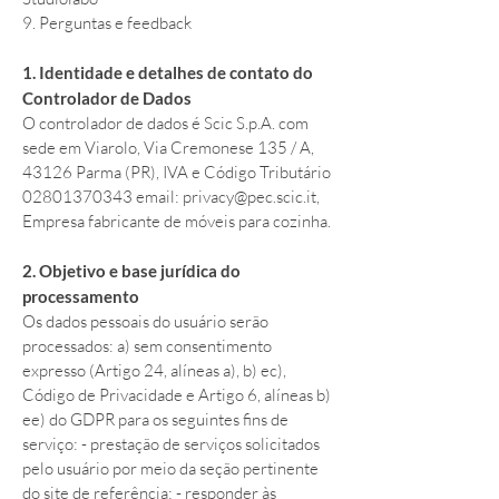
9. Perguntas e feedback
1. Identidade e detalhes de contato do
Controlador de Dados
O controlador de dados é Scic S.p.A. com
sede em Viarolo, Via Cremonese 135 / A,
43126 Parma (PR), IVA e Código Tributário
02801370343
email:
privacy@pec.scic.it
,
Empresa fabricante de móveis para cozinha.
2. Objetivo e base jurídica do
processamento
Os dados pessoais do usuário serão
processados: a) sem consentimento
expresso (Artigo 24, alíneas a), b) ec),
Código de Privacidade e Artigo 6, alíneas b)
ee) do GDPR para os seguintes fins de
serviço: - prestação de serviços solicitados
pelo usuário por meio da seção pertinente
do site de referência; - responder às