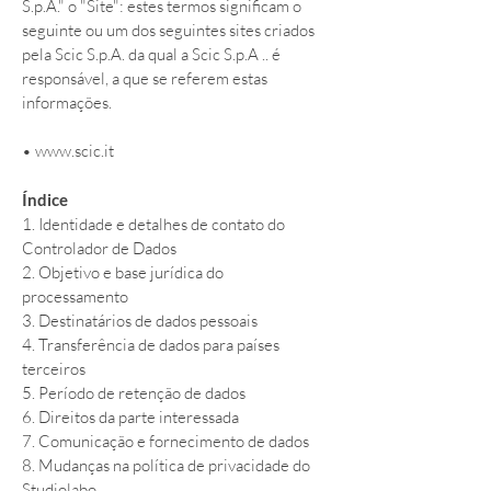
S.p.A." o "Site": estes termos significam o
seguinte ou um dos seguintes sites criados
pela Scic S.p.A. da qual a Scic S.p.A .. é
responsável, a que se referem estas
informações.
•
www.scic.it
Índice
1. Identidade e detalhes de contato do
Controlador de Dados
2. Objetivo e base jurídica do
processamento
3. Destinatários de dados pessoais
4. Transferência de dados para países
terceiros
5. Período de retenção de dados
6. Direitos da parte interessada
7. Comunicação e fornecimento de dados
8. Mudanças na política de privacidade do
Studiolabo