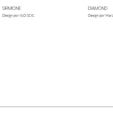
SIRMIONE
DIAMOND
Design por I&D SCIC
Design por Marz
SCIC POR
Av. Infante
1800-258 | 
T. (+351) 
M. (+351)
E.
scic@scic