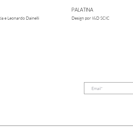
PALATINA
ia e Leonardo Dainelli
Design por I&D SCIC
INSCREVA-SE NA N
TUGUESA, LDA.
 D. Henrique, 333
Lisboa - Portugal
213 527 603
 960 373 657
.pt