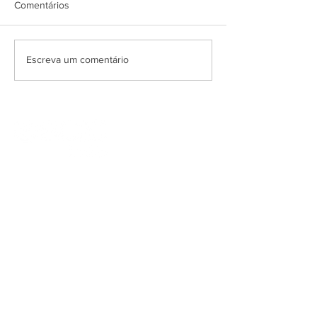
Comentários
Escreva um comentário
SCIC PORTUGUESA, LDA.
Av. Infante D. Henrique, 333
1800-258
| Lisboa - Portugal
T. (+351)
213 527 603
M. (+351)
960 373 657
E.
scic@scic.pt
INSCREVA-SE NA NOSSA NEWSLETTER