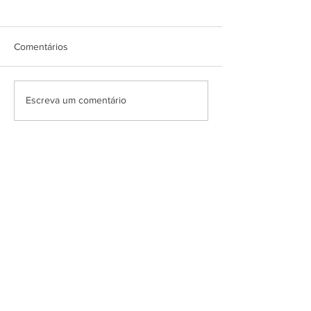
Comentários
Escreva um comentário
SCIC PORTUGUESA, LDA.
Av. Infante D. Henrique, 333
1800-258
| Lisboa - Portugal
T. (+351)
213 527 603
M. (+351)
960 373 657
E.
scic@scic.pt
INSCREVA-SE NA NOSSA NEWSLETTER