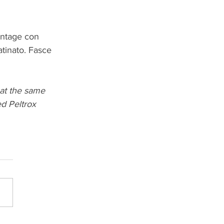
intage con 
atinato. Fasce 
 at the same 
ed Peltrox 