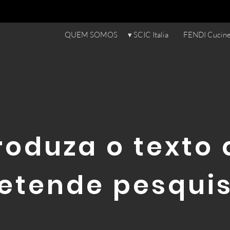
QUEM SOMOS
▾ SCIC Italia
FENDI Cucin
roduza o texto
etende pesqui