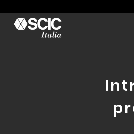
Int
pr