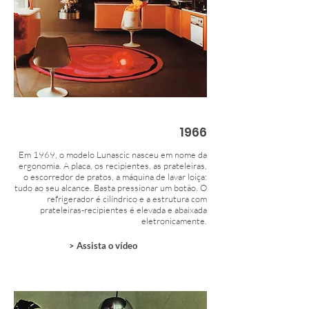
1966
Em 1969, o modelo Lunascic nasceu em nome da
ergonomia. A placa, os recipientes, as prateleiras,
o escorredor de pratos, a máquina de lavar loiça:
tudo ao seu alcance. Basta pressionar um botão. O
refrigerador é cilíndrico e a estrutura com
prateleiras-recipientes é elevada e abaixada
eletronicamente.
> Assista o vídeo