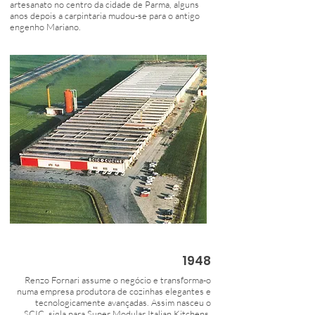
artesanato no centro da cidade de Parma, alguns
anos depois a carpintaria mudou-se para o antigo
engenho Mariano.
1948
Renzo Fornari assume o negócio e transforma-o
numa empresa produtora de cozinhas elegantes e
tecnologicamente avançadas. Assim nasceu o
SCIC, sigla para Super Modular Italian Kitchens.