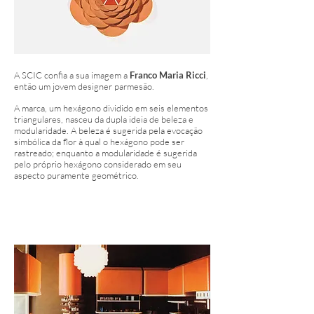
A SCIC confia a sua imagem a
Franco Maria Ricci
,
então um jovem designer parmesão.
A marca, um hexágono dividido em seis elementos
triangulares, nasceu da dupla ideia de beleza e
modularidade. A beleza é sugerida pela evocação
simbólica da flor à qual o hexágono pode ser
rastreado; enquanto a modularidade é sugerida
pelo próprio hexágono considerado em seu
aspecto puramente geométrico.