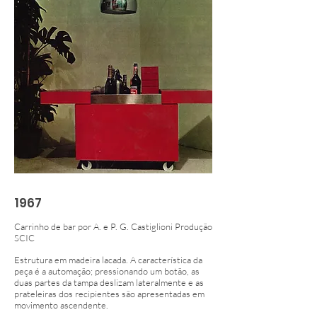
1967
Carrinho de bar por A. e P. G. Castiglioni Produção
SCIC
Estrutura em madeira lacada. A característica da
peça é a automação; pressionando um botão, as
duas partes da tampa deslizam lateralmente e as
prateleiras dos recipientes são apresentadas em
movimento ascendente.