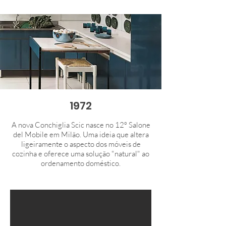
1972
A nova Conchiglia Scic nasce no 12º Salone
del Mobile em Milão. Uma ideia que altera
ligeiramente o aspecto dos móveis de
cozinha e oferece uma solução "natural" ao
ordenamento doméstico.